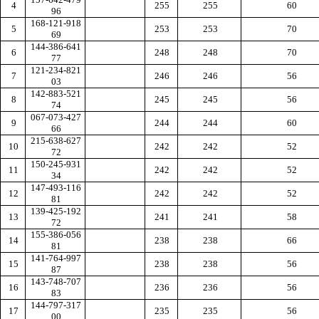
4
255
255
60
96
168-121-918
5
253
253
70
69
144-386-641
6
248
248
70
77
121-234-821
7
246
246
56
03
142-883-521
8
245
245
56
74
067-073-427
9
244
244
60
66
215-638-627
10
242
242
52
72
150-245-931
11
242
242
52
34
147-493-116
12
242
242
52
81
139-425-192
13
241
241
58
72
155-386-056
14
238
238
66
81
141-764-997
15
238
238
56
87
143-748-707
16
236
236
56
83
144-797-317
17
235
235
56
00