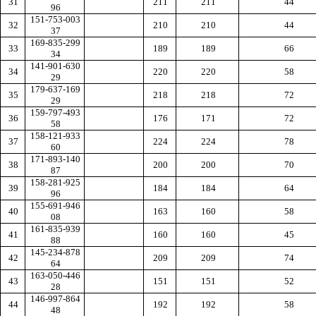
31
211
211
44
96
151-753-003
32
210
210
44
37
169-835-299
33
189
189
66
34
141-901-630
34
220
220
58
29
179-637-169
35
218
218
72
29
159-797-493
36
176
171
72
58
158-121-933
37
224
224
78
60
171-893-140
38
200
200
70
87
158-281-925
39
184
184
64
96
155-691-946
40
163
160
58
08
161-835-939
41
160
160
45
88
145-234-878
42
209
209
74
64
163-050-446
43
151
151
52
28
146-997-864
44
192
192
58
48