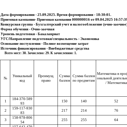
Дата формирования - 25.09.2025. Время формирования - 18:30:01.
Приемная кампания- Приемная кампания 000000016 от 09.04.2025 16:57:3
Конкурсная группа - Бухгалтерский учет и налогообложение (очно-заочное
Форма обучения - Очно-заочная
Уровень подготовки - Бакалавриат
УГС/Направление подготовки/специальность - Экономика
Основание поступления - Полное возмещение затрат
Источник финансирования - Внебюджетные средства
Всего мест: 30. Зачислено: 29. К зачислению: 1.
Математика в про
Уникальный
Преимущ.
Сумма
Сумма баллов
№
ональной деятель
код
право
баллов
по предметам
/ Математика
184-370-589
1
150
140
52
93
159-117-930
2
217
214
76
83
158-978-806
3
255
255
64
54
157-642-479