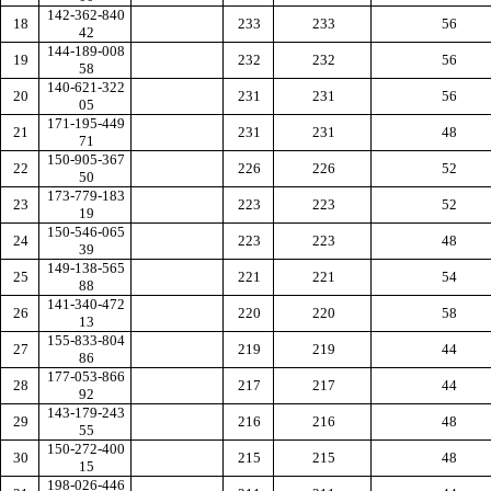
142-362-840
18
233
233
56
42
144-189-008
19
232
232
56
58
140-621-322
20
231
231
56
05
171-195-449
21
231
231
48
71
150-905-367
22
226
226
52
50
173-779-183
23
223
223
52
19
150-546-065
24
223
223
48
39
149-138-565
25
221
221
54
88
141-340-472
26
220
220
58
13
155-833-804
27
219
219
44
86
177-053-866
28
217
217
44
92
143-179-243
29
216
216
48
55
150-272-400
30
215
215
48
15
198-026-446