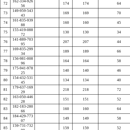
162-334-926
72
174
174
64
56
149-959-543
73
169
169
70
43
161-835-939
74
160
160
45
88
155-419-088
75
130
130
34
72
141-889-703
76
207
207
44
95
169-835-299
77
189
189
66
34
156-981-008
78
164
164
58
96
175-941-978
79
140
140
46
25
154-432-531
80
134
134
40
45
179-637-169
81
218
218
72
29
163-050-446
82
151
151
52
28
182-183-280
83
160
160
64
66
184-429-773
84
149
149
58
07
159-731-732
85
159
159
52