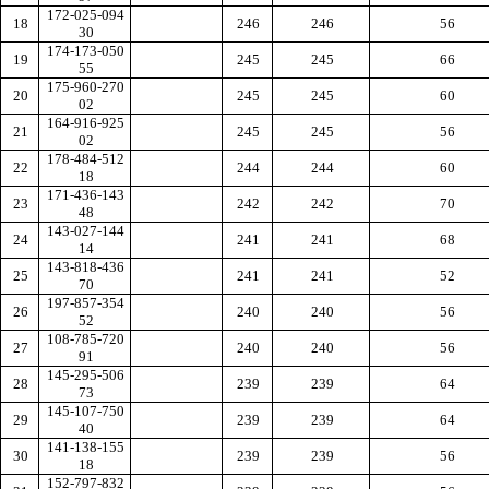
172-025-094
18
246
246
56
30
174-173-050
19
245
245
66
55
175-960-270
20
245
245
60
02
164-916-925
21
245
245
56
02
178-484-512
22
244
244
60
18
171-436-143
23
242
242
70
48
143-027-144
24
241
241
68
14
143-818-436
25
241
241
52
70
197-857-354
26
240
240
56
52
108-785-720
27
240
240
56
91
145-295-506
28
239
239
64
73
145-107-750
29
239
239
64
40
141-138-155
30
239
239
56
18
152-797-832