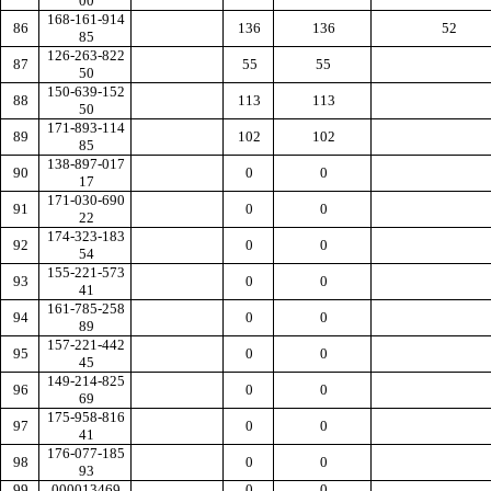
00
168-161-914
86
136
136
52
85
126-263-822
87
55
55
50
150-639-152
88
113
113
50
171-893-114
89
102
102
85
138-897-017
90
0
0
17
171-030-690
91
0
0
22
174-323-183
92
0
0
54
155-221-573
93
0
0
41
161-785-258
94
0
0
89
157-221-442
95
0
0
45
149-214-825
96
0
0
69
175-958-816
97
0
0
41
176-077-185
98
0
0
93
99
000013469
0
0