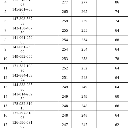
4
277
277
86
07
145-201-768
5
265
265
74
32
147-303-567
6
259
259
74
53
143-158-487
7
255
255
64
59
141-061-259
8
254
254
68
06
141-061-253
9
254
254
64
00
149-092-065
10
253
253
78
73
171-587-108
11
252
252
64
80
142-884-153
12
251
248
64
74
144-838-235
13
249
249
64
80
141-814-909
14
249
249
60
52
178-932-316
15
248
248
66
13
175-297-518
16
248
248
64
08
126-596-581
17
247
247
62
97