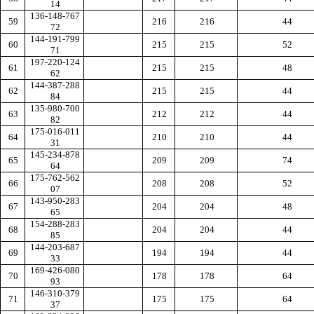
14
136-148-767
59
216
216
44
72
144-191-799
60
215
215
52
71
197-220-124
61
215
215
48
62
144-387-288
62
215
215
44
84
135-980-700
63
212
212
44
82
175-016-011
64
210
210
44
31
145-234-878
65
209
209
74
64
175-762-562
66
208
208
52
07
143-950-283
67
204
204
48
65
154-288-283
68
204
204
44
85
144-203-687
69
194
194
44
33
169-426-080
70
178
178
64
93
146-310-379
71
175
175
64
37