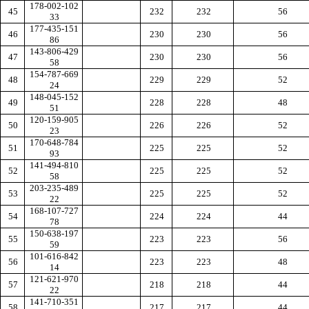
178-002-102
45
232
232
56
33
177-435-151
46
230
230
56
86
143-806-429
47
230
230
56
58
154-787-669
48
229
229
52
24
148-045-152
49
228
228
48
51
120-159-905
50
226
226
52
23
170-648-784
51
225
225
52
93
141-494-810
52
225
225
52
58
203-235-489
53
225
225
52
22
168-107-727
54
224
224
44
78
150-638-197
55
223
223
56
59
101-616-842
56
223
223
48
14
121-621-970
57
218
218
44
22
141-710-351
58
217
217
44