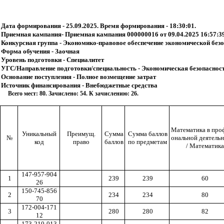
Дата формирования - 25.09.2025. Время формирования - 18:30:01.
Приемная кампания- Приемная кампания 000000016 от 09.04.2025 16:57:3
Конкурсная группа - Экономико-правовое обеспечение экономической безоп
Форма обучения - Заочная
Уровень подготовки - Специалитет
УГС/Направление подготовки/специальность - Экономическая безопаснос
Основание поступления - Полное возмещение затрат
Источник финансирования - Внебюджетные средства
Всего мест: 80. Зачислено: 54. К зачислению: 26.
Математика в про
Уникальный
Преимущ.
Сумма
Сумма баллов
№
ональной деятель
код
право
баллов
по предметам
/ Математика
147-957-904
1
239
239
60
26
150-745-856
2
234
234
80
70
172-004-171
3
280
280
82
12
173-210-013