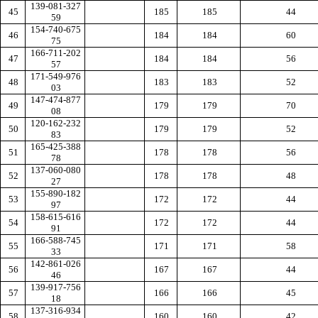
139-081-327
45
185
185
44
59
154-740-675
46
184
184
60
75
166-711-202
47
184
184
56
57
171-549-976
48
183
183
52
03
147-474-877
49
179
179
70
08
120-162-232
50
179
179
52
83
165-425-388
51
178
178
56
78
137-060-080
52
178
178
48
27
155-890-182
53
172
172
44
97
158-615-616
54
172
172
44
91
166-588-745
55
171
171
58
33
142-861-026
56
167
167
44
46
139-917-756
57
166
166
45
18
137-316-934
58
160
160
42