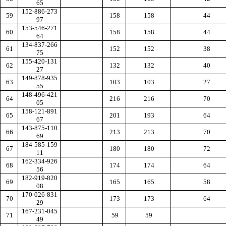
65
152-886-273
59
158
158
44
97
153-546-271
60
158
158
44
64
134-837-266
61
152
152
38
75
155-420-131
62
132
132
40
27
149-878-935
63
103
103
27
55
148-496-421
64
216
216
70
05
158-121-891
65
201
193
64
67
143-875-110
66
213
213
70
69
184-585-159
67
180
180
72
11
162-334-926
68
174
174
64
56
182-919-820
69
165
165
58
08
170-026-831
70
173
173
64
29
167-231-045
71
59
59
49