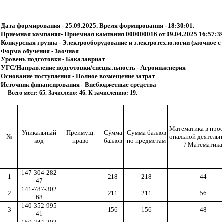
Дата формирования - 25.09.2025. Время формирования - 18:30:01.
Приемная кампания- Приемная кампания 000000016 от 09.04.2025 16:57:3
Конкурсная группа - Электрооборудование и электротехнологии (заочное с
Форма обучения - Заочная
Уровень подготовки - Бакалавриат
УГС/Направление подготовки/специальность - Агроинженерия
Основание поступления - Полное возмещение затрат
Источник финансирования - Внебюджетные средства
Всего мест: 65. Зачислено: 46. К зачислению: 19.
Математика в про
Уникальный
Преимущ.
Сумма
Сумма баллов
№
ональной деятель
код
право
баллов
по предметам
/ Математика
147-304-282
1
218
218
44
47
141-787-302
2
211
211
56
68
140-352-995
3
156
156
48
41
150-244-392