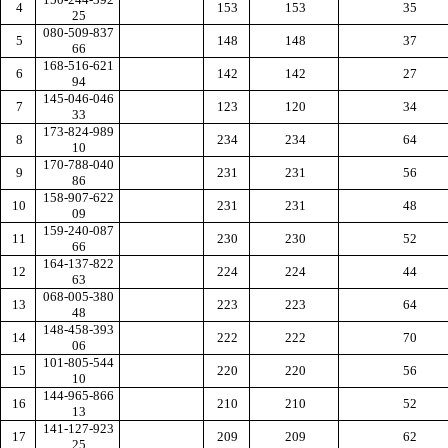
4
153
153
35
25
080-509-837
5
148
148
37
66
168-516-621
6
142
142
27
94
145-046-046
7
123
120
34
33
173-824-989
8
234
234
64
10
170-788-040
9
231
231
56
86
158-907-622
10
231
231
48
09
159-240-087
11
230
230
52
66
164-137-822
12
224
224
44
63
068-005-380
13
223
223
64
48
148-458-393
14
222
222
70
06
101-805-544
15
220
220
56
10
144-965-866
16
210
210
52
13
141-127-923
17
209
209
62
25