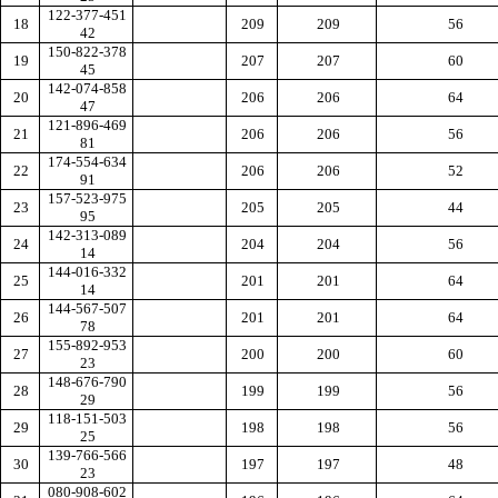
122-377-451
18
209
209
56
42
150-822-378
19
207
207
60
45
142-074-858
20
206
206
64
47
121-896-469
21
206
206
56
81
174-554-634
22
206
206
52
91
157-523-975
23
205
205
44
95
142-313-089
24
204
204
56
14
144-016-332
25
201
201
64
14
144-567-507
26
201
201
64
78
155-892-953
27
200
200
60
23
148-676-790
28
199
199
56
29
118-151-503
29
198
198
56
25
139-766-566
30
197
197
48
23
080-908-602