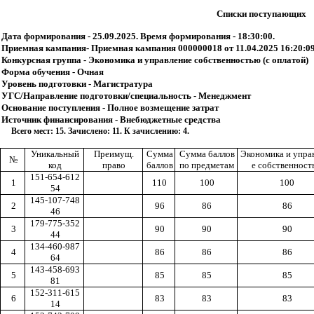
Списки поступающих
Дата формирования - 25.09.2025. Время формирования - 18:30:00.
Приемная кампания- Приемная кампания 000000018 от 11.04.2025 16:20:0
Конкурсная группа - Экономика и управление собственностью (с оплатой)
Форма обучения - Очная
Уровень подготовки - Магистратура
УГС/Направление подготовки/специальность - Менеджмент
Основание поступления - Полное возмещение затрат
Источник финансирования - Внебюджетные средства
Всего мест: 15. Зачислено: 11. К зачислению: 4.
Уникальный
Преимущ.
Сумма
Сумма баллов
Экономика и упра
№
код
право
баллов
по предметам
е собственност
151-654-612
1
110
100
100
54
145-107-748
2
96
86
86
46
179-775-352
3
90
90
90
44
134-460-987
4
86
86
86
64
143-458-693
5
85
85
85
81
152-311-615
6
83
83
83
14